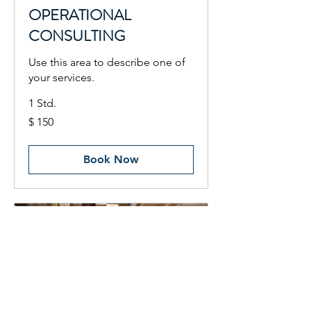
OPERATIONAL
CONSULTING
Use this area to describe one of
your services.
1 Std.
150
$ 150
US-
Dollar
Book Now