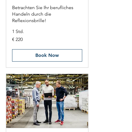
Betrachten Sie Ihr berufliches
Handeln durch die
Reflexionsbrille!
1 Std.
220
€ 220
Euro
Book Now